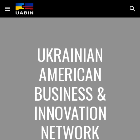
Skip to main content
Skip to navigation
UKRAINIAN
AMERICAN
BUSINESS &
INNOVATION
NETWORK